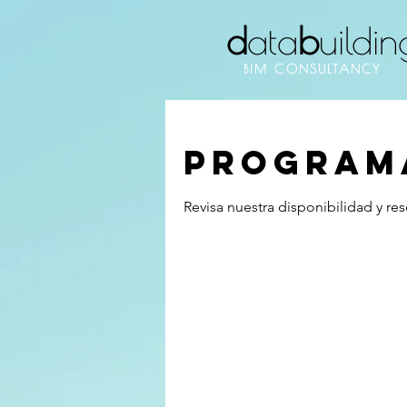
d
ata
b
uildin
BIM CONSULTANCY
Programa
Revisa nuestra disponibilidad y re